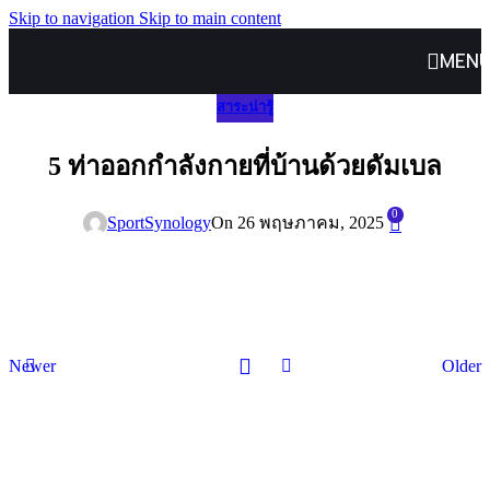
Skip to navigation
Skip to main content
MEN
สาระน่ารู้
5 ท่าออกกำลังกายที่บ้านด้วยดัมเบล
0
SportSynology
On 26 พฤษภาคม, 2025
Newer
Older