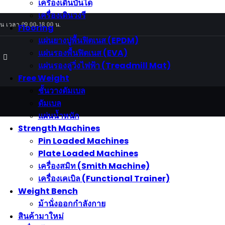
เครื่องเดินบันได
เครื่องเดินวงรี
ัน เวลา 09.00-18.00 น.
Strength Machines
Flooring
า
เครื่องสมิท (Smith
แผ่นยางปูพื้นฟิตเนส (EPDM)
ช้ไฟฟ้า
Machine)
แผ่นรองพื้นฟิตเนส (EVA)
ินวงรี
เครื่องเคเบิล (Functional
แผ่นรองลู่วิ่งไฟฟ้า (Treadmill Mat)
ินบันได
Trainer)
Free Weight
อนปั่น
Pinload Machines
ชั้นวางดัมเบล
ออกกำลังกาย
Plate Loaded Machines
ดัมเบล
 Rowing Machine
Free Weight
แผ่นน้ำหนัก
ดัมเบล
Ski Machine
Strength Machines
ชั้นวางดัมเบล
ch
Pin Loaded Machines
อกกำลังกาย
บาร์เบล
Plate Loaded Machines
ร่างกาย
แผ่นน้ำหนัก
เครื่องสมิท (Smith Machine)
Accessories &
เครื่องเคเบิล (Functional Trainer)
Maintenance
Weight Bench
น้ำยาหล่อลื่นลู่วิ่ง
ม้านั่งออกกำลังกาย
สินค้ามาใหม่