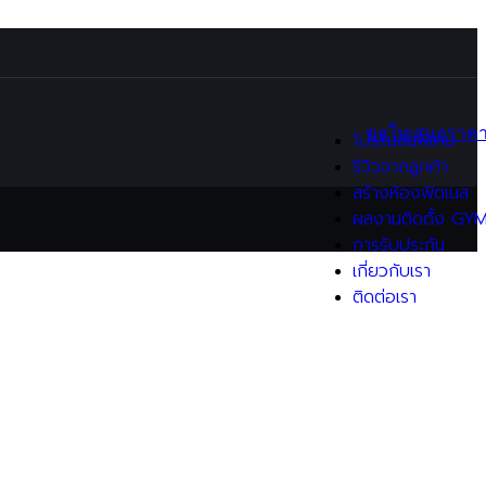
Functional / Training
Equipment
อุปกรณ์ Hyrox
อุปกรณ์มวย
ขอใบเสนอราค
โปรโมชั่นพิเศษ
Flooring
รีวิวจากลูกค้า
แผ่นยางปูพื้นฟิตเนส
สร้างห้องฟิตเนส
(EPDM)
ผลงานติดตั้ง GY
แผ่นรองพื้นฟิตเนส (EVA)
การรับประกัน
แผ่นรองลู่วิ่งไฟฟ้า
เกี่ยวกับเรา
(Treadmill Mat)
ติดต่อเรา
Gym sets / Packages
Home Gym Sets
Commercial Gym Sets