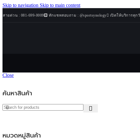
Skip to navigation
Skip to main content
Sport
สายด่วน : 081-699-0009
ทักแชทสอบถาม : @sportsynology
เปิดให้บริการทุกว
Cardio
Synology
ลู่วิ่งไฟฟ้
สินค้าขายดี
ลู่วิ่งไม่ใ
โปรโมชั่นพิ
เครื่องเด
เศษ
เครื่องเด
สินค้ามาใหม่
จักรยานเ
จักรยาน
เครื่อง
สินค้าทั้งหมด
Close
เครื่อง 
Weight Ben
ม้านั่งอ
ค้นหาสินค้า
เครื่องวัดมวล
หมวดหมู่สินค้า