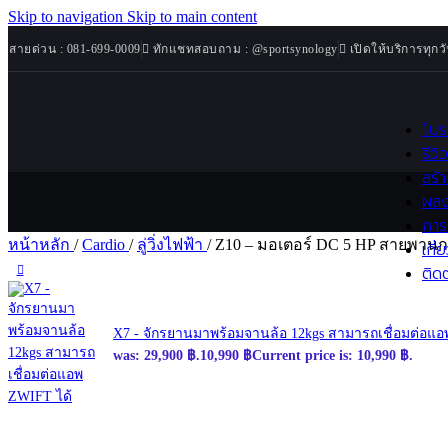
จักรยานออกกำลังกาย
Skip to navigation
Skip to main content
เครื่อง Rowing Machine
สายด่วน : 081-699-0009
ทักแชทสอบถาม : @sportsynology
เปิดให้บริการทุกว
เครื่อง Ski Machine
Weight Bench
ม้านั่งออกกำลังกาย
โปร
เครื่องวัดมวลร่างกาย
รีวิ
สร้
Strength Machines
ผลง
เครื่องสมิท (Smith Machine)
การ
เครื่องเคเบิล (Functional Trainer)
หน้าหลัก
/
Cardio
/
ลู่วิ่งไฟฟ้า
/
Z10 – มอเตอร์ DC 5 HP สายพานกว้
เกี่
Pinload Machines
ติด
Plate Loaded Machines
Free Weight
X7 - จักรยานมาพร้อมจานล้อ 12kgs สามารถเชื่อมต่อแ
ดัมเบล
was: 29,900 ฿.
10,990
฿
Current price is: 10,990 ฿.
ชั้นวางดัมเบล
บาร์เบล
แผ่นน้ำหนัก
Accessories & Maintenance