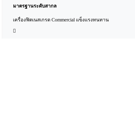
มาตรฐานระดับสากล
เครื่องฟิตเนสเกรด Commercial แข็งแรงทนทาน
จัดส่งพร้อมติดตั้ง
บริการขนส่งและประกอบเครื่องถึงบ้านโดยทีมงานมืออาชีพ
บริการระดับ 5 ดาว
พร้อมดูแลให้คำปรึกษาตลอดอายุการใช้งาน
Add to wishlist
หมวดหมู่:
ลู่วิ่งไฟฟ้า
Share: