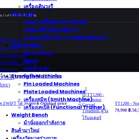
เครื่องเดินวงรี
Flooring
ัน เวลา 09.00-18.00 น.
แผ่นยางปูพื้นฟิตเนส (EPDM)
แผ่นรองพื้นฟิตเนส (EVA)
แผ่นรองลู่วิ่งไฟฟ้า (Treadmill Mat)
โมชั่นพิเศษ
Free Weight
วจากลูกค้า
ชั้นวางดัมเบล
างห้องฟิตเนส
ดัมเบล
านติดตั้ง GYM
แผ่นน้ำหนัก
รับประกัน
Strength Machines
าง 52 cm ชันพิเศษ 20 ระดับ
ยวกับเรา
Pin Loaded Machines
ต่อเรา
Plate Loaded Machines
เครื่องสมิท (Smith Machine)
อพ ZWIFT ได้
Original price
TT1200 - Non
29,900
฿
เครื่องเคเบิล (Functional Trainer)
79,990 ฿.
50,
Weight Bench
ม้านั่งออกกำลังกาย
สินค้ามาใหม่
เครื่องวัดมวลร่างกาย