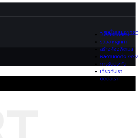
Functional / Training
Equipment
อุปกรณ์ Hyrox
อุปกรณ์มวย
ขอใบเสนอราค
โปรโมชั่นพิเศษ
Flooring
รีวิวจากลูกค้า
แผ่นยางปูพื้นฟิตเนส
สร้างห้องฟิตเนส
(EPDM)
ผลงานติดตั้ง GY
แผ่นรองพื้นฟิตเนส (EVA)
การรับประกัน
แผ่นรองลู่วิ่งไฟฟ้า
เกี่ยวกับเรา
(Treadmill Mat)
ติดต่อเรา
Gym sets / Packages
Home Gym Sets
Commercial Gym Sets