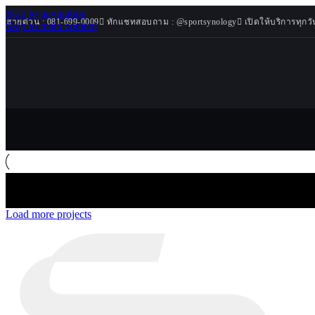
Skip to navigation
Sport
สายด่วน : 081-699-0009
ทักแชทสอบถาม : @sportsynology
เปิดให้บริการทุกวั
Cardio
Skip to main content
Synology
ลู่วิ่งไฟฟ้
สินค้าขายดี
ลู่วิ่งไม่ใ
โปรโมชั่นพิ
เครื่องเด
เศษ
เครื่องเด
สินค้ามาใหม่
จักรยานเ
จักรยาน
เครื่อง
สินค้าทั้งหมด
เครื่อง 
Weight Ben
ม้านั่งอ
View Large
เครื่องวัดมวล
Load more projects
Kitchen
Furniture
Decor
Accessories
Lighting
Kitchen
Netus eu mollis hac dignis
Et vestibulum quis a suspendisse
Imperdiet mauris a nontin
Venenatis nam phasellus
Leo uteu ullamcorper
ออกแบบและติดตั้งฟิตเนส โครงการคอนโดหรู