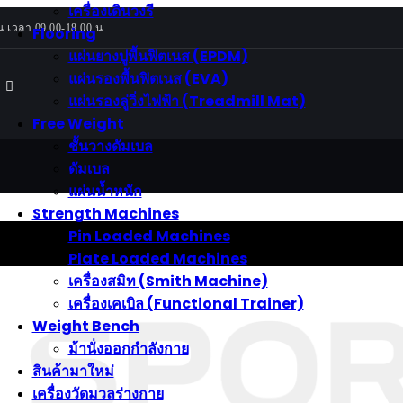
เครื่องเดินวงรี
น เวลา 09.00-18.00 น.
Strength Machines
Flooring
า
เครื่องสมิท (Smith
แผ่นยางปูพื้นฟิตเนส (EPDM)
ช้ไฟฟ้า
Machine)
แผ่นรองพื้นฟิตเนส (EVA)
ินวงรี
เครื่องเคเบิล (Functional
แผ่นรองลู่วิ่งไฟฟ้า (Treadmill Mat)
ินบันได
Trainer)
Free Weight
อนปั่น
Pinload Machines
ชั้นวางดัมเบล
ออกกำลังกาย
Plate Loaded Machines
ดัมเบล
 Rowing Machine
Free Weight
แผ่นน้ำหนัก
ดัมเบล
Ski Machine
Strength Machines
ชั้นวางดัมเบล
ch
Pin Loaded Machines
อกกำลังกาย
บาร์เบล
Plate Loaded Machines
ร่างกาย
แผ่นน้ำหนัก
เครื่องสมิท (Smith Machine)
Accessories &
เครื่องเคเบิล (Functional Trainer)
Maintenance
Weight Bench
น้ำยาหล่อลื่นลู่วิ่ง
ม้านั่งออกกำลังกาย
 ย่านสุขุมวิท
สินค้ามาใหม่
เครื่องวัดมวลร่างกาย