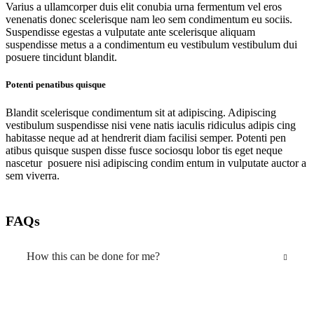
Varius a ullamcorper duis elit conubia urna fermentum vel eros
venenatis donec scelerisque nam leo sem condimentum eu sociis.
Suspendisse egestas a vulputate ante scelerisque aliquam
suspendisse metus a a condimentum eu vestibulum vestibulum dui
posuere tincidunt blandit.
Potenti penatibus quisque
Blandit scelerisque condimentum sit at adipiscing. Adipiscing
vestibulum suspendisse nisi vene natis iaculis ridiculus adipis cing
habitasse neque ad at hendrerit diam facilisi semper. Potenti pen
atibus quisque suspen disse fusce sociosqu lobor tis eget neque
nascetur posuere nisi adipiscing condim entum in vulputate auctor a
sem viverra.
FAQs
How this can be done for me?
Sodales quisque in torquent a consectetur lobortis
vestibulum consectetur metus a a interdum odio orci a est
parturient nisi pharetra vivamus a commodo tellus. Est non