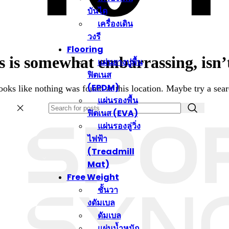
บันได
เครื่องเดิน
วงรี
Flooring
s is somewhat embarrassing, isn’t
แผ่นยางปูพื้น
ฟิตเนส
(EPDM)
looks like nothing was found at this location. Maybe try a sea
แผ่นรองพื้น
ฟิตเนส (EVA)
แผ่นรองลู่วิ่ง
ไฟฟ้า
(Treadmill
GORY
Mat)
Free Weight
ชั้นวา
งดัมเบล
ดัมเบล
แผ่นน้ำหนัก