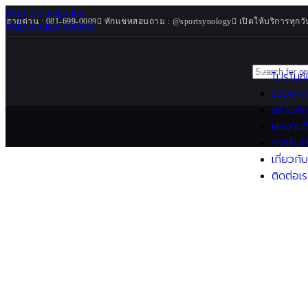
จักรยานเอนปั่น
Skip to navigation
จักรยานออกกำลังกาย
สายด่วน : 081-699-0009
ทักแชทสอบถาม : @sportsynology
เปิดให้บริการทุกวั
Skip to main content
เครื่อง Rowing Machine
เครื่อง Ski Machine
Weight Bench
โปรโมชั
ม้านั่งออกกำลังกาย
รีวิวจาก
เครื่องวัดมวลร่างกาย
สร้างห้
Strength Machines
เครื่องสมิท (Smith Machine)
ผลงานต
เครื่องเคเบิล (Functional Trainer)
การรับป
Pinload Machines
เกี่ยวกั
Plate Loaded Machines
ติดต่อเร
Free Weight
ดัมเบล
ชั้นวางดัมเบล
บาร์เบล
แผ่นน้ำหนัก
Accessories & Maintenance
น้ำยาหล่อลื่นลู่วิ่ง
Functional / Training Equipment