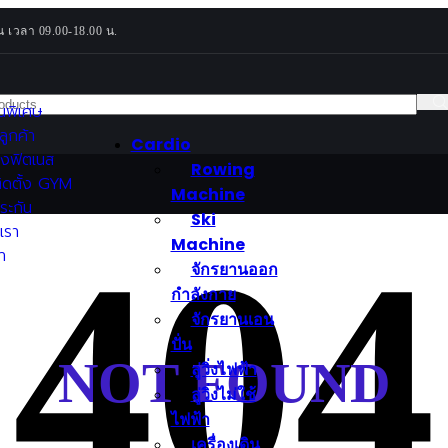
น เวลา 09.00-18.00 น.
่นพิเศษ
ลูกค้า
Cardio
องฟิตเนส
Rowing
ิดตั้ง GYM
Machine
ระกัน
Ski
บเรา
Machine
า
จักรยานออก
กำลังกาย
จักรยานเอน
ปั่น
NOT FOUND
ลู่วิ่งไฟฟ้า
ลู่วิ่งไม่ใช้
ไฟฟ้า
เครื่องเดิน