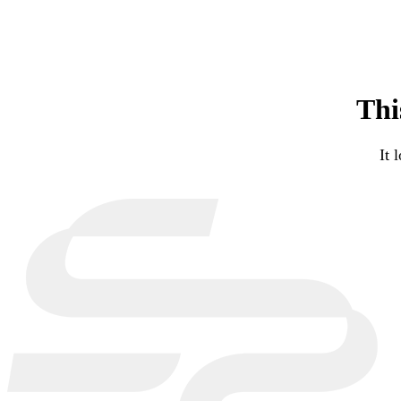
อุปกรณ์ Hyrox
อุปกรณ์มวย
Flooring
แผ่นยางปูพื้นฟิตเนส (EPDM)
แผ่นรองพื้นฟิตเนส (EVA)
Thi
แผ่นรองลู่วิ่งไฟฟ้า (Treadmill Mat)
Gym sets / Packages
It 
Home Gym Sets
Commercial Gym Sets
SELECT CATE