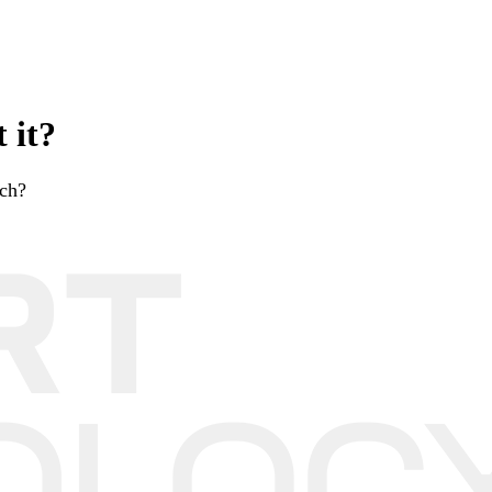
 it?
rch?