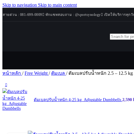
Skip to navigation
Skip to main content
Sport
สายด่วน : 081-699-0009
ทักแชทสอบถาม : @sportsynology
เปิดให้บริการทุกวั
Cardio
Synology
ลู่วิ่งไฟฟ้
สินค้าขายดี
ลู่วิ่งไม่ใ
โปรโมชั่นพิ
เครื่องเด
เศษ
เครื่องเด
สินค้ามาใหม่
จักรยานเ
จักรยาน
เครื่อง
สินค้าทั้งหมด
เครื่อง 
หน้าหลัก
/
Free Weight
/
ดัมเบล
/
ดัมเบลปรับน้ำหนัก 2.5 – 12.5 kg
Weight Ben
ม้านั่งอ
เครื่องวัดมวล
ดัมเบลปรับน้ำหนัก 4-25 kg. Adjustable Dumbbells
2,590