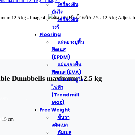
เครื่องเดิน
บันได
เครื่องเดิน
วงรี
Flooring
แผ่นยางปูพื้น
ฟิตเนส
(EPDM)
แผ่นรองพื้น
ฟิตเนส (EVA)
table Dumbbells maximum 12.5 kg
แผ่นรองลู่วิ่ง
ไฟฟ้า
(Treadmill
GORY
Mat)
Free Weight
ชั้นวา
ง 15 cm
งดัมเบล
ดัมเบล