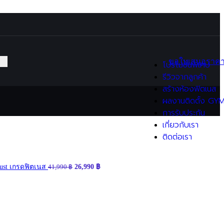
Functional / Training
Equipment
อุปกรณ์ Hyrox
อุปกรณ์มวย
ขอใบเสนอราค
โปรโมชั่นพิเศษ
Flooring
รีวิวจากลูกค้า
แผ่นยางปูพื้นฟิตเนส
สร้างห้องฟิตเนส
(EPDM)
ผลงานติดตั้ง GY
แผ่นรองพื้นฟิตเนส (EVA)
การรับประกัน
แผ่นรองลู่วิ่งไฟฟ้า
เกี่ยวกับเรา
(Treadmill Mat)
ติดต่อเรา
Gym sets / Packages
Home Gym Sets
Commercial Gym Sets
hrust เกรดฟิตเนส
26,990
฿
41,990
฿