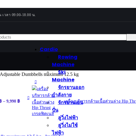
น เวลา 09.00-18.00 น.
Strength Machines
า
เครื่องสมิท (Smith
ช้ไฟฟ้า
Machine)
ินวงรี
เครื่องเคเบิล (Functional
ินบันได
Trainer)
Cardio
อนปั่น
Pinload Machines
Rowing
ออกกำลังกาย
Plate Loaded Machines
Machine
 Rowing Machine
Free Weight
Ski
ดัมเบล
Ski Machine
 Adjustable Dumbbells maximum 12.5 kg
Machine
ชั้นวางดัมเบล
ch
จักรยานออก
อกกำลังกาย
บาร์เบล
กำลังกาย
ร่างกาย
แผ่นน้ำหนัก
จักรยานเอน
฿
–
9,990
฿
เครื่องบริหารกล้ามเนื้อส่วนล่าง Hip T
Accessories &
ปั่น
Maintenance
น้ำยาหล่อลื่นลู่วิ่ง
ลู่วิ่งไฟฟ้า
ลู่วิ่งไม่ใช้
ไฟฟ้า