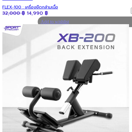
น้ำยาหล่อลื่นลู่วิ่ง
FLEX-100 : เครื่องยืดกล้ามเนื้อ
Functional / Training Equipment
Original
Current
32,000
฿
14,990
฿
price
price
อุปกรณ์ Hyrox
Add to wishlist
was:
is:
อุปกรณ์มวย
32,000 ฿.
14,990 ฿.
Flooring
แผ่นยางปูพื้นฟิตเนส (EPDM)
แผ่นรองพื้นฟิตเนส (EVA)
แผ่นรองลู่วิ่งไฟฟ้า (Treadmill Mat)
Gym sets / Packages
Home Gym Sets
Commercial Gym Sets