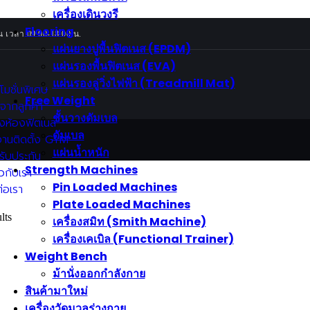
เครื่องเดินวงรี
Flooring
น เวลา 09.00-18.00 น.
แผ่นยางปูพื้นฟิตเนส (EPDM)
แผ่นรองพื้นฟิตเนส (EVA)
แผ่นรองลู่วิ่งไฟฟ้า (Treadmill Mat)
โมชั่นพิเศษ
Free Weight
วจากลูกค้า
ชั้นวางดัมเบล
างห้องฟิตเนส
ดัมเบล
านติดตั้ง GYM
แผ่นน้ำหนัก
รับประกัน
Strength Machines
ยวกับเรา
Pin Loaded Machines
ต่อเรา
Plate Loaded Machines
lts
เครื่องสมิท (Smith Machine)
เครื่องเคเบิล (Functional Trainer)
Weight Bench
ม้านั่งออกกำลังกาย
สินค้ามาใหม่
เครื่องวัดมวลร่างกาย