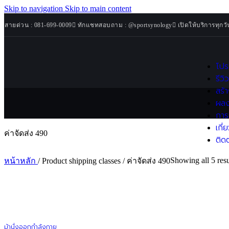
จักรยานออกกำลังกาย
Skip to navigation
Skip to main content
เครื่อง Rowing Machine
สายด่วน : 081-699-0009
ทักแชทสอบถาม : @sportsynology
เปิดให้บริการทุกวั
เครื่อง Ski Machine
Weight Bench
ม้านั่งออกกำลังกาย
โปร
เครื่องวัดมวลร่างกาย
รีวิ
สร้
Strength Machines
ผลง
เครื่องสมิท (Smith Machine)
การ
เครื่องเคเบิล (Functional Trainer)
เกี่
ค่าจัดส่ง 490
Pinload Machines
ติด
Plate Loaded Machines
Free Weight
Showing all 5 resu
หน้าหลัก
/
Product shipping classes
/
ค่าจัดส่ง 490
ดัมเบล
ชั้นวางดัมเบล
บาร์เบล
แผ่นน้ำหนัก
Accessories & Maintenance
ม้านั่งออกกำลังกาย